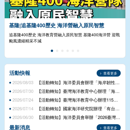
基隆|追基隆400歷史 海洋營融入原民智慧
追基隆400歷史 海洋教育營融入原民智慧 基隆400海洋營 迎戰
颱風濃縮精采不減
活動快報
查看更多
2026/08/03
【活動轉知】海洋委員會辦理「海岸韌性Plus海青提案行動工作坊」
2026/07/30
【活動轉知】臺灣海洋教育中心辦理「海洋科普及氣候變遷宣導講座」
2026/07/24
【活動轉知】臺灣海洋教育中心辦理115年度第2梯次共35場巡迴到校服務講座
2026/07/14
【活動轉知】國家海洋研究院辦理「有台味的海洋課-海洋素養教案徵件比賽」第二次實體及線上說明會
2026/06/30
【活動轉知】海洋委員會舉辦「2026臺灣海洋國際論壇」
最新消息
查看更多